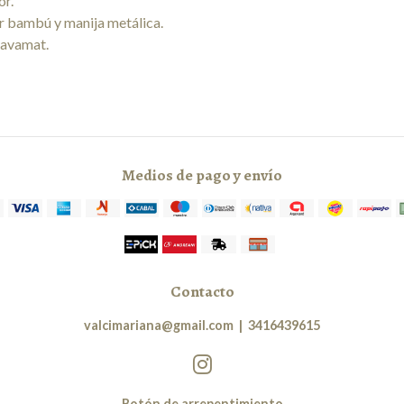
or.
or bambú y manija metálica.
iavamat.
Medios de pago y envío
Contacto
valcimariana@gmail.com
|
3416439615
Botón de arrepentimiento